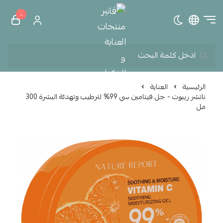
٠
تبديل الوضع الداكن
ڤانير منتجات العناية و الم
الرئيسية
العناية
ناتشر ريبوت - جل فيتامين سي 99% لترطيب وتهدئة البشرة 300
مل