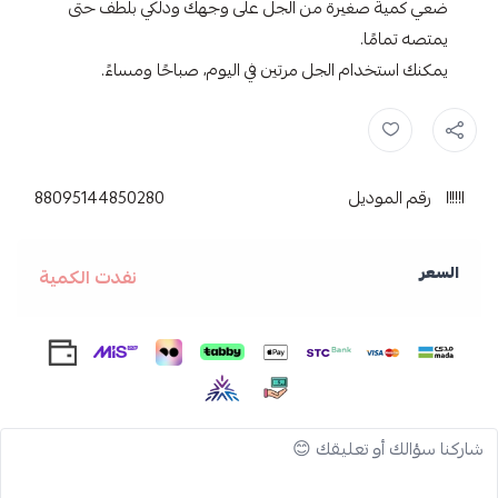
ضعي كمية صغيرة من الجل على وجهك ودلكي بلطف حتى
يمتصه تمامًا.
يمكنك استخدام الجل مرتين في اليوم، صباحًا ومساءً.
جل فيتامين سي ,
Nature Repeat ,
ناتشر ريبورت ,
جل ناتشر ريبورت ,
رقم الموديل
88095144850280
السعر
نفدت الكمية