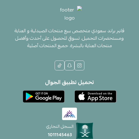
ڤانير براند سعودي متخصص ببيع منتجات الصيدلية و العناية
ومستحضرات التجميل. تسوقي للحصول على أحدث وأفضل
منتجات العناية بالبشرة. جميع المنتجات أصلية
تحميل تطبيق الجوال
السجل التجاري
1011145463