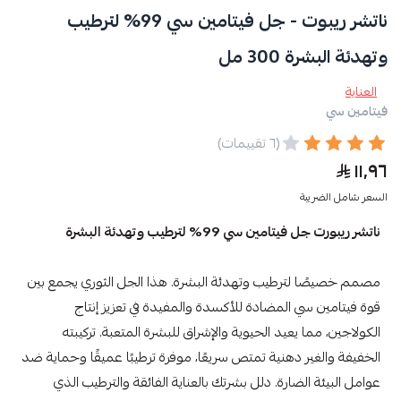
ناتشر ريبوت - جل فيتامين سي 99% لترطيب
وتهدئة البشرة 300 مل
العناية
فيتامين سي
(٦ تقييمات)
١١٫٩٦
السعر شامل الضريبة
ناتشر ريبورت جل فيتامين سي 99% لترطيب وتهدئة البشرة
مصمم خصيصًا لترطيب وتهدئة البشرة. هذا الجل الثوري يجمع بين
قوة فيتامين سي المضادة للأكسدة والمفيدة في تعزيز إنتاج
الكولاجين، مما يعيد الحيوية والإشراق للبشرة المتعبة. تركيبته
الخفيفة والغير دهنية تمتص سريعًا، موفرة ترطيبًا عميقًا وحماية ضد
عوامل البيئة الضارة. دلل بشرتك بالعناية الفائقة والترطيب الذي