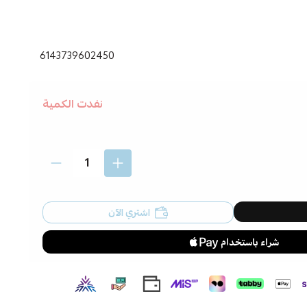
6143739602450
نفدت الكمية
اشتري الآن