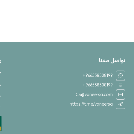
تواصل معنا
ر
م
+966558508199
س
+966558508199
CS@vaneersa.com
س
https://t.me/vaneersa
نق