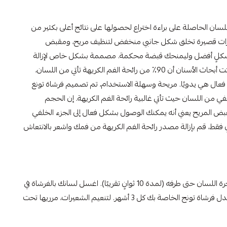
سان الحاصلة على براءة اختراع لحصولها على نتائج أعلى بكثير من
عيرات قصيرة تخلق شكل جانبي منخفض لتنظيف مريح، ومقبض
بشكلٍ أفضل وليمنحك قبضة محكمة. مصممة بشكل خاص لإزالة
سبب رائحة الفم الكريهة، التي أثبتت أبحاث الأسنان أن 90٪ من رائحة الفم الكريهة تأتي من اللسان،
 فعال هي يدويًا. مريحة وسهلة الاستخدام، تم تصميم فرشاة تونغ
ي من اللسان حيث تأتي غالبية رائحة الفم الكريهة. إن الحجم
ض المريح يعني أنه يمكنك الوصول بشكل فعال إلى الجزء الخلفي
فقط، قم بإزالة مصدر رائحة الفم الكريهة من فمك واشعر بالانتعاش
افرد لسانك وافركه برفق من مؤخرة اللسان حتى طرفه (لمدة 10 ثوانٍ تقريبًا). اغسل لسانك بالفرشاة في
كل مرة تغسل فيها أسنانك. استبدل فرشاة تونج الخاصة بك كل 3 أشهر. لتنعيم الشعيرات، مرريها تحت