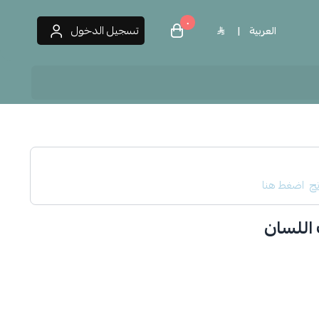
٠
تسجيل الدخول
العربية
|
 العطور
نج
اضغط هنا
 اللسان