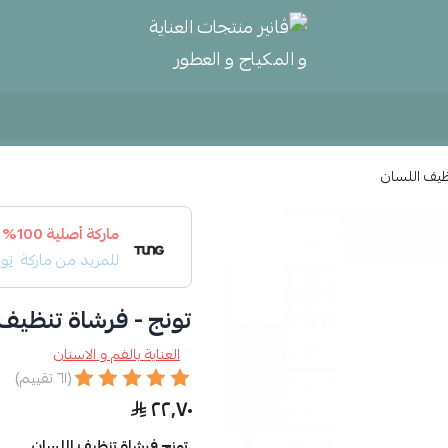
ڤانير منتجات العناية و المكياج و
ظيف اللسان
ماركة أصلية 100%
للمزيد من ماركة
تو
تونج - فرشاة تنظيف
العناية بالفم و الاسنان
(٦١ تقييم)
٢٢٫٧٠
تونج فرشاة تنظيف اللسان