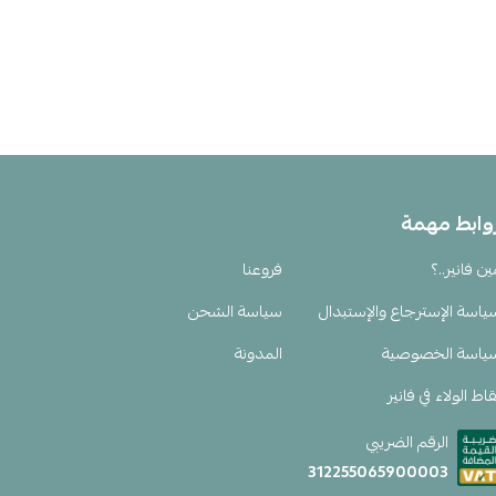
وابط مهمة
ين فانير..؟
فروعنا
ياسة الإسترجاع والإستبدال
سياسة الشحن
ياسة الخصوصية
المدونة
اط الولاء في فانير
الرقم الضريبي
312255065900003