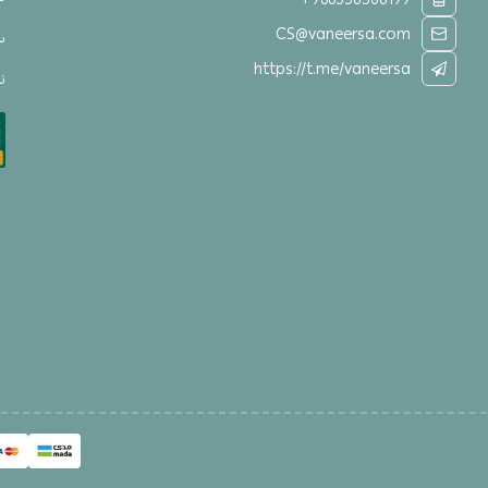
CS@vaneersa.com
س
https://t.me/vaneersa
نق