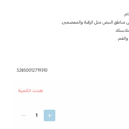
م.
ى مناطق النبض مثل الرقبة والمعصمين.
لابسك.
والفم.
,
عطور ,
عطر بودي سبلاش ,
52850012719310
نفدت الكمية