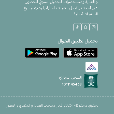
و العناية ومستحضرات التجميل. تسوقي للحصول
على أحدث وأفضل منتجات العناية بالبشرة. جميع
المنتجات أصلية
تحميل تطبيق الجوال
السجل التجاري
1011145463
الحقوق محفوظة | 2026
ڤانير منتجات العناية و المكياج و العطور