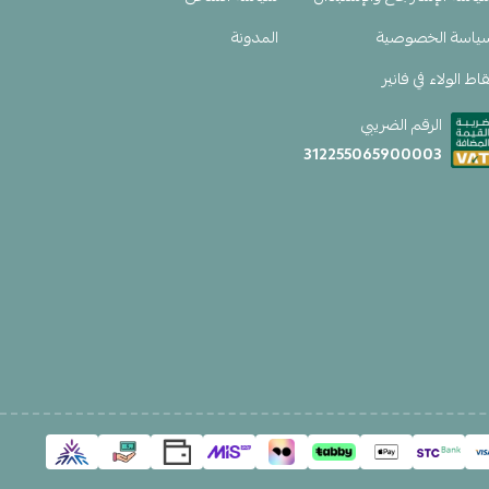
ياسة الخصوصية
المدونة
اط الولاء في فانير
الرقم الضريبي
312255065900003