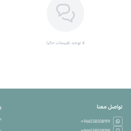
لا توجد تقييمات حاليا
تواصل معنا
ر
م
+966558508199
س
+966558508199