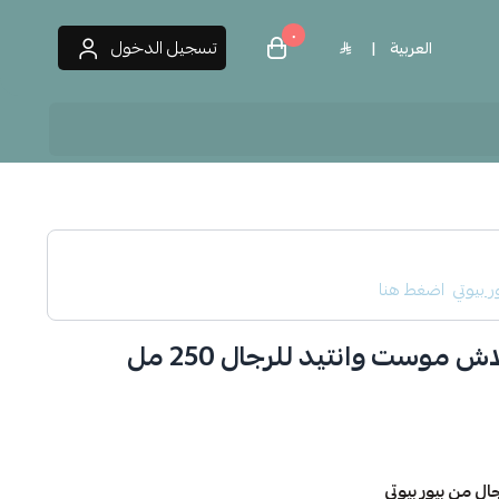
٠
تسجيل الدخول
العربية
|
 العطور
ر بيوتي
اضغط هنا
ش موست وانتيد للرجال 250 مل
 من بيور بيوتي