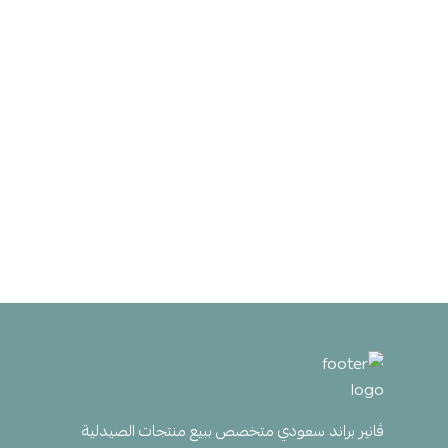
ڤانير براند سعودي متخصص ببيع منتجات الصيدلية