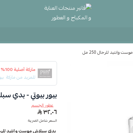
ڤانير منتجات العناية و المكياج و
ت وانتيد للرجال 250 مل
ماركة أصلية 100%
للمزيد من ماركة
بيو
بيور بيوتي - بدي سبلا
عطور الجسم
٣٢٫٠٦
السعر شامل الضريبة
بدي سبلاش موست وانتيد للرجال