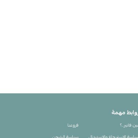
وابط مهمة
ين فانير..؟
فروعنا
ياسة الإسترجاع والإستبدال
سياسة الشحن